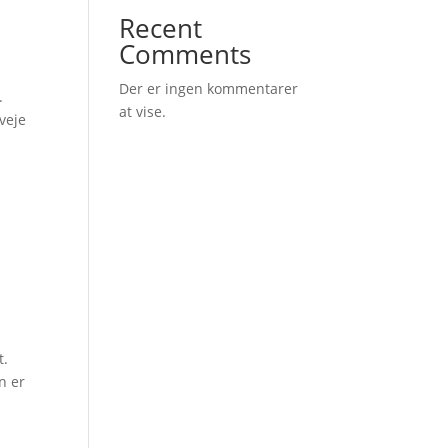
Recent
Comments
Der er ingen kommentarer
.
at vise.
veje
t.
n er