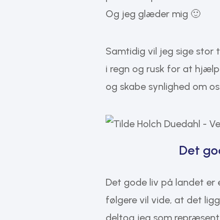
Og jeg glæder mig 🙂
Samtidig vil jeg sige stor 
i regn og rusk for at hjæ
og skabe synlighed om os 
Det go
Det gode liv på landet er
følgere vil vide, at det li
deltog jeg som repræsent