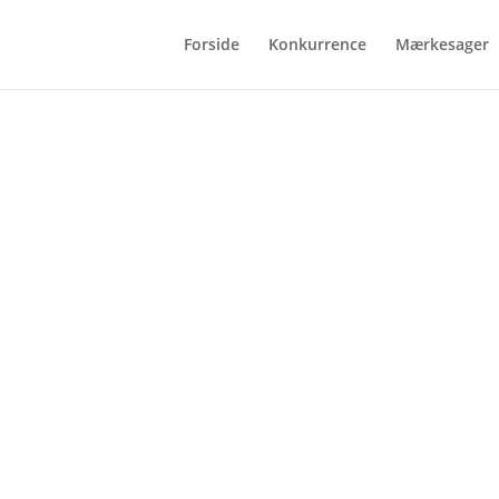
Forside
Konkurrence
Mærkesager
Høsten er i hus o
V25 står for døre