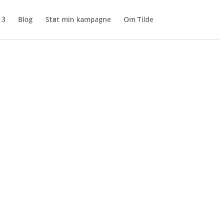
Blog
Støt min kampagne
Om Tilde
g
n…