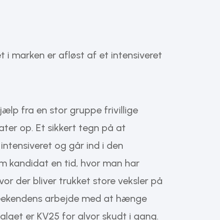
t i marken er afløst af et intensiveret
ælp fra en stor gruppe frivillige
er op. Et sikkert tegn på at
intensiveret og går ind i den
m kandidat en tid, hvor man har
or der bliver trukket store veksler på
weekendens arbejde med at hænge
alget er KV25 for alvor skudt i gang.