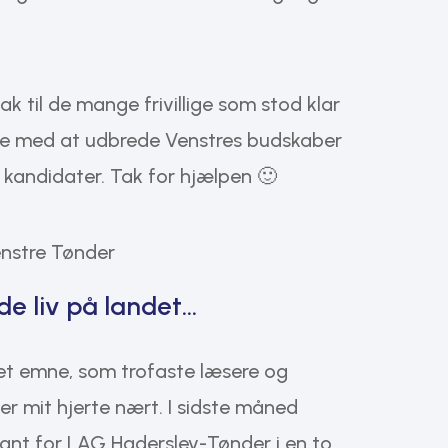
tak til de mange frivillige som stod klar
lpe med at udbrede Venstres budskaber
kandidater. Tak for hjælpen 🙂
de liv på landet…
 et emne, som trofaste læsere og
gger mit hjerte nært. I sidste måned
ant for LAG Haderslev-Tønder i en to