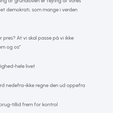
ring af grundloven er fejring af vores
det demokrati, som mange i verden
 pres? At vi skal passe på vi ikke
em og os”
lighed-hele livet
ærd nedefra-ikke regne den ud oppefra
rug-tillid frem for kontrol