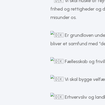
Vi skal huske at fej
frihed og rettigheder og 
misunder os.
Er grundloven under
bliver et samfund med “d
Fællesskab og frivil
Vi skal bygge velf
Erhvervsliv og landb