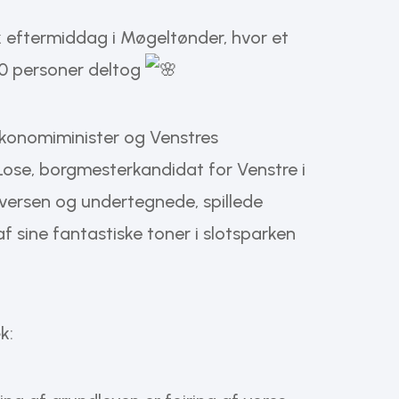
 eftermiddag i Møgeltønder, hvor et
00 personer deltog
økonomiminister og Venstres
se, borgmesterkandidat for Venstre i
ersen og undertegnede, spillede
f sine fantastiske toner i slotsparken
k: