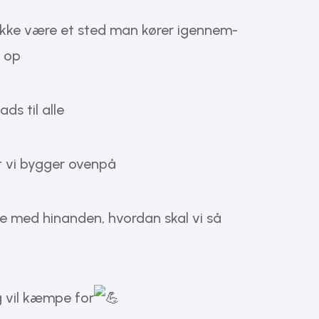
ikke være et sted man kører igennem-
 op
s til alle
t vi bygger ovenpå
ine med hinanden, hvordan skal vi så
g vil kæmpe for